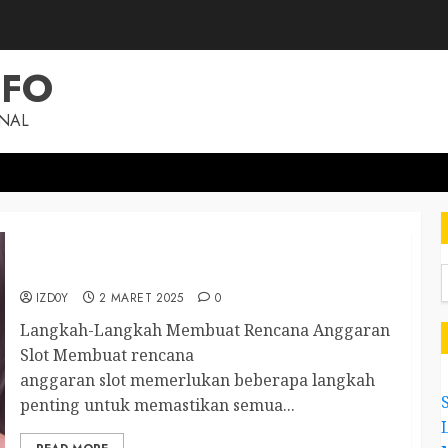
NFO
ONAL
Cara Mengatur Anggaran Saat Bermain Slot
Online
IZD0Y
2 MARET 2025
0
Langkah-Langkah Membuat Rencana Anggaran
Slot Membuat rencana
anggaran slot memerlukan beberapa langkah
penting untuk memastikan semua...