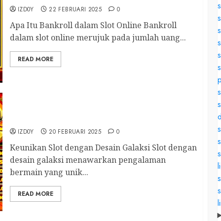
s
IZD0Y
22 FEBRUARI 2025
0
s
Apa Itu Bankroll dalam Slot Online Bankroll
s
dalam slot online merujuk pada jumlah uang...
s
s
READ MORE
s
p
s
s
Slot Online dengan Tema Dunia Luar Angkasa:
Mengarungi Galaksi!
s
IZD0Y
20 FEBRUARI 2025
0
s
Keunikan Slot dengan Desain Galaksi Slot dengan
s
desain galaksi menawarkan pengalaman
l
bermain yang unik...
s
s
READ MORE
l