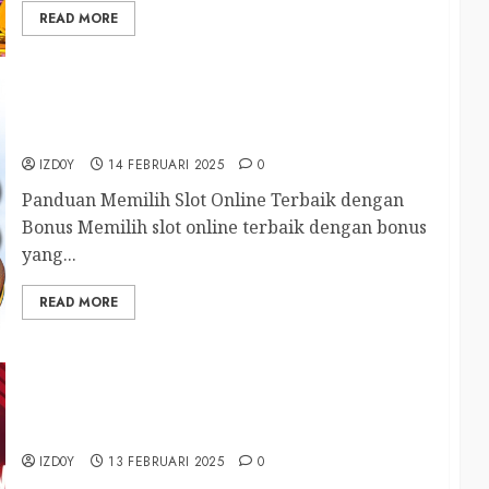
READ MORE
Slot Online dengan Fitur Bonus yang Bisa
Meningkatkan Peluang Menang
IZD0Y
14 FEBRUARI 2025
0
Panduan Memilih Slot Online Terbaik dengan
Bonus Memilih slot online terbaik dengan bonus
yang...
READ MORE
Slot Online VR: Masa Depan Dunia Perjudian
Digital
IZD0Y
13 FEBRUARI 2025
0