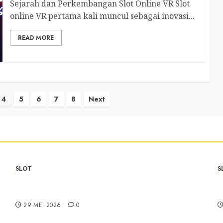
Sejarah dan Perkembangan Slot Online VR Slot
online VR pertama kali muncul sebagai inovasi...
READ MORE
4
5
6
7
8
Next
SLOT
S
Mahjong Terbaik untuk Pengguna Mobile dan
T
Desktop
P
29 MEI 2026
0