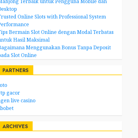
Mahjong Terbaik untuk Pengguna Mobile dan
Desktop
Trusted Online Slots with Professional System
Performance
Tips Bermain Slot Online dengan Modal Terbatas
untuk Hasil Maksimal
Bagaimana Menggunakan Bonus Tanpa Deposit
pada Slot Online
PARTNERS
toto
rtp gacor
agen live casino
sbobet
ARCHIVES