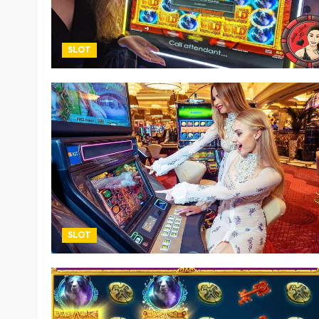
SLOT
SLOT