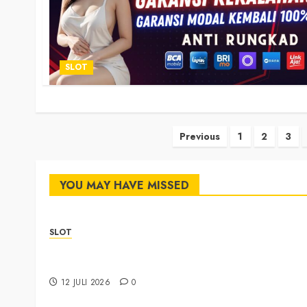
SLOT
Paginasi
Previous
1
2
3
pos
YOU MAY HAVE MISSED
SLOT
Slot Maxwin Terbaru untuk Pengalaman Bermain
Lebih Praktis
12 JULI 2026
0