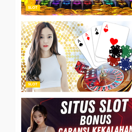
SLOT
SLOT