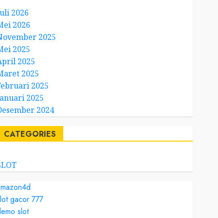
uli 2026
Mei 2026
November 2025
Mei 2025
April 2025
Maret 2025
Februari 2025
Januari 2025
Desember 2024
CATEGORIES
SLOT
amazon4d
lot gacor 777
emo slot