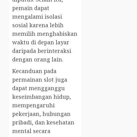
pemain dapat
mengalami isolasi
sosial karena lebih
memilih menghabiskan
waktu di depan layar
daripada berinteraksi
dengan orang lain.
Kecanduan pada
permainan slot juga
dapat mengganggu
keseimbangan hidup,
mempengaruhi
pekerjaan, hubungan
pribadi, dan kesehatan
mental secara