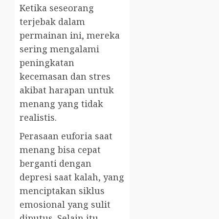
Ketika seseorang
terjebak dalam
permainan ini, mereka
sering mengalami
peningkatan
kecemasan dan stres
akibat harapan untuk
menang yang tidak
realistis.
Perasaan euforia saat
menang bisa cepat
berganti dengan
depresi saat kalah, yang
menciptakan siklus
emosional yang sulit
diputus. Selain itu,