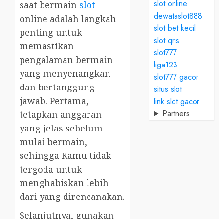
slot online
saat bermain
slot
dewataslot888
online adalah langkah
slot bet kecil
penting untuk
slot qris
memastikan
slot777
pengalaman bermain
liga123
yang menyenangkan
slot777 gacor
dan bertanggung
situs slot
jawab. Pertama,
link slot gacor
Partners
tetapkan anggaran
yang jelas sebelum
mulai bermain,
sehingga Kamu tidak
tergoda untuk
menghabiskan lebih
dari yang direncanakan.
Selanjutnya, gunakan