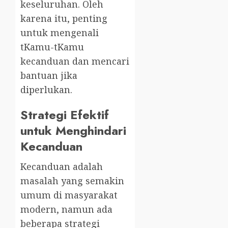
keseluruhan. Oleh
karena itu, penting
untuk mengenali
tKamu-tKamu
kecanduan dan mencari
bantuan jika
diperlukan.
Strategi Efektif
untuk Menghindari
Kecanduan
Kecanduan adalah
masalah yang semakin
umum di masyarakat
modern, namun ada
beberapa strategi