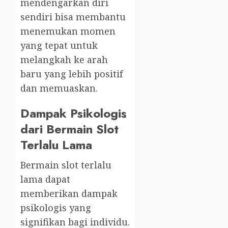
mendengarkan diri
sendiri bisa membantu
menemukan momen
yang tepat untuk
melangkah ke arah
baru yang lebih positif
dan memuaskan.
Dampak Psikologis
dari Bermain Slot
Terlalu Lama
Bermain slot terlalu
lama dapat
memberikan dampak
psikologis yang
signifikan bagi individu.