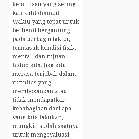
keputusan yang sering
kali sulit diambil.
Waktu yang tepat untuk
berhenti bergantung
pada berbagai faktor,
termasuk kondisi fisik,
mental, dan tujuan
hidup kita. Jika kita
merasa terjebak dalam
rutinitas yang
membosankan atau
tidak mendapatkan
kebahagiaan dari apa
yang kita lakukan,
mungkin sudah saatnya
untuk mengevaluasi