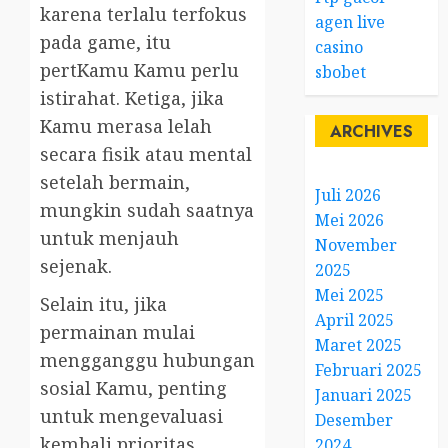
karena terlalu terfokus
agen live
pada game, itu
casino
pertKamu Kamu perlu
sbobet
istirahat. Ketiga, jika
Kamu merasa lelah
ARCHIVES
secara fisik atau mental
setelah bermain,
Juli 2026
mungkin sudah saatnya
Mei 2026
untuk menjauh
November
sejenak.
2025
Mei 2025
Selain itu, jika
April 2025
permainan mulai
Maret 2025
mengganggu hubungan
Februari 2025
sosial Kamu, penting
Januari 2025
untuk mengevaluasi
Desember
kembali prioritas.
2024