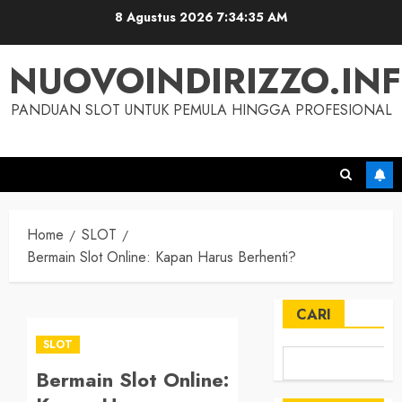
Skip
8 Agustus 2026
7:34:35 AM
to
content
NUOVOINDIRIZZO.IN
PANDUAN SLOT UNTUK PEMULA HINGGA PROFESIONAL
Home
SLOT
Bermain Slot Online: Kapan Harus Berhenti?
CARI
SLOT
Bermain Slot Online: