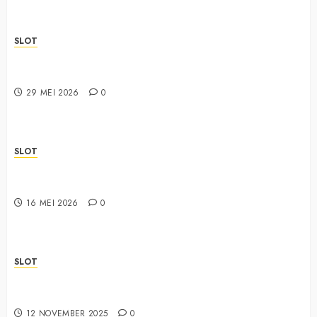
SLOT
Mahjong Terbaik untuk Pengguna Mobile dan
Desktop
29 MEI 2026
0
SLOT
Trusted Online Slots with Professional System
Performance
16 MEI 2026
0
SLOT
Tips Bermain Slot Online dengan Modal Terbatas
untuk Hasil Maksimal
12 NOVEMBER 2025
0