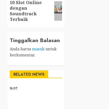
10 Slot Online
Next
dengan
post:
Soundtrack
Terbaik
Tinggalkan Balasan
Anda harus
masuk
untuk
berkomentar.
RELATED NEWS
SLOT
Slot Maxwin Terbaru untuk
Pengalaman Bermain Lebih
Praktis