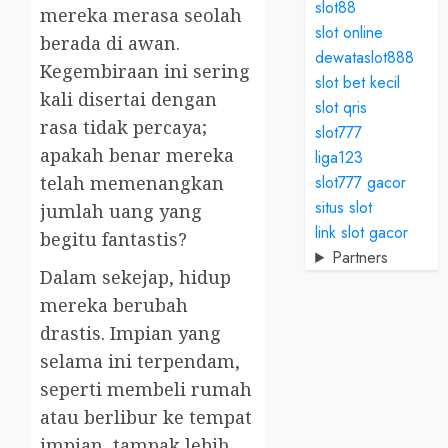
slot88
mereka merasa seolah
slot online
berada di awan.
dewataslot888
Kegembiraan ini sering
slot bet kecil
kali disertai dengan
slot qris
rasa tidak percaya;
slot777
apakah benar mereka
liga123
slot777 gacor
telah memenangkan
situs slot
jumlah uang yang
link slot gacor
begitu fantastis?
Partners
Dalam sekejap, hidup
mereka berubah
drastis. Impian yang
selama ini terpendam,
seperti membeli rumah
atau berlibur ke tempat
impian, tampak lebih