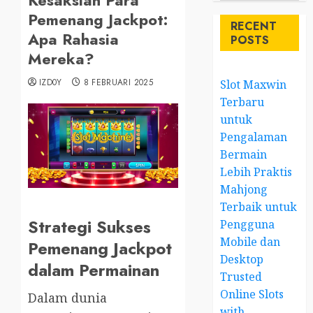
Kesaksian Para
Pemenang Jackpot:
RECENT
Apa Rahasia
POSTS
Mereka?
IZD0Y
8 FEBRUARI 2025
Slot Maxwin
Terbaru
untuk
Pengalaman
Bermain
Lebih Praktis
Mahjong
Terbaik untuk
Strategi Sukses
Pengguna
Mobile dan
Pemenang Jackpot
Desktop
dalam Permainan
Trusted
Online Slots
Dalam dunia
with