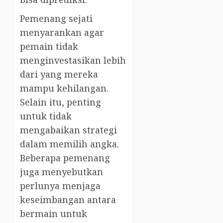
Pemenang sejati
menyarankan agar
pemain tidak
menginvestasikan lebih
dari yang mereka
mampu kehilangan.
Selain itu, penting
untuk tidak
mengabaikan strategi
dalam memilih angka.
Beberapa pemenang
juga menyebutkan
perlunya menjaga
keseimbangan antara
bermain untuk