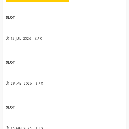
SLOT
Slot Maxwin Terbaru untuk Pengalaman Bermain
Lebih Praktis
12 JULI 2026
0
SLOT
Mahjong Terbaik untuk Pengguna Mobile dan
Desktop
29 MEI 2026
0
SLOT
Trusted Online Slots with Professional System
Performance
16 MEI 2026
0