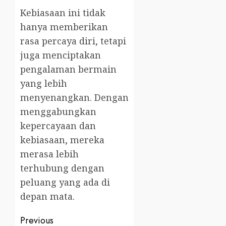
Kebiasaan ini tidak
hanya memberikan
rasa percaya diri, tetapi
juga menciptakan
pengalaman bermain
yang lebih
menyenangkan. Dengan
menggabungkan
kepercayaan dan
kebiasaan, mereka
merasa lebih
terhubung dengan
peluang yang ada di
depan mata.
Post
Previous