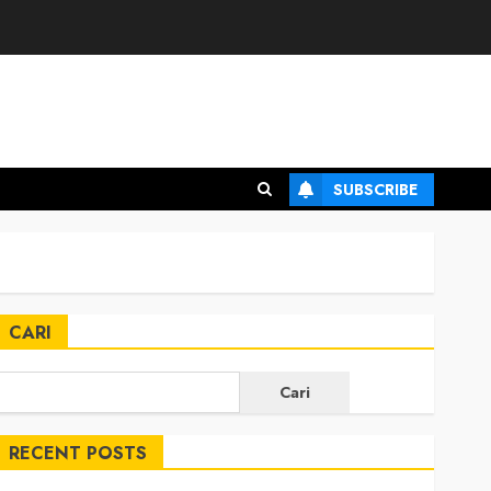
SUBSCRIBE
CARI
Cari
RECENT POSTS