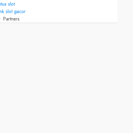
itus slot
ink slot gacor
Partners