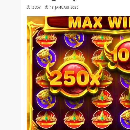
IZD0Y
18 JANUARI 2025