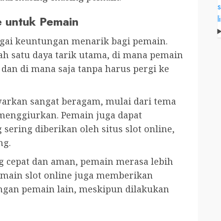
s
e untuk Pemain
l
gai keuntungan menarik bagi pemain.
h satu daya tarik utama, di mana pemain
dan di mana saja tanpa harus pergi ke
awarkan sangat beragam, mulai dari tema
menggiurkan. Pemain juga dapat
ring diberikan oleh situs slot online,
ng.
 cepat dan aman, pemain merasa lebih
ermain slot online juga memberikan
engan pemain lain, meskipun dilakukan