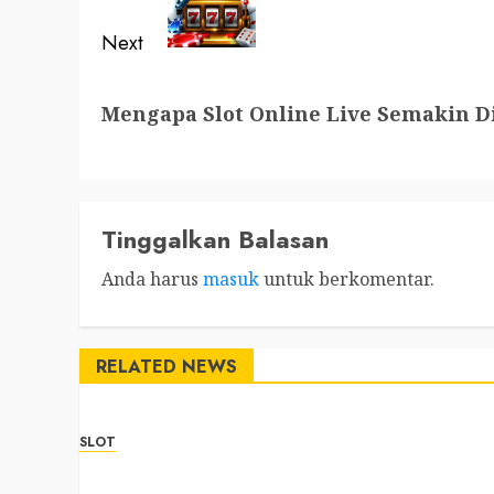
Next
Next
Mengapa Slot Online Live Semakin 
post:
Tinggalkan Balasan
Anda harus
masuk
untuk berkomentar.
RELATED NEWS
SLOT
Slot Maxwin Terbaru untuk Pengalaman Bermain
Lebih Praktis