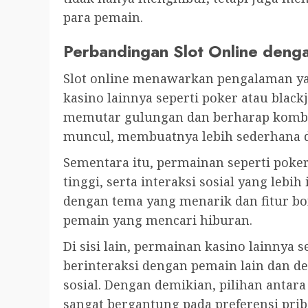
para pemain.
Perbandingan Slot Online deng
Slot online menawarkan pengalaman y
kasino lainnya seperti poker atau black
memutar gulungan dan berharap komb
muncul, membuatnya lebih sederhana d
Sementara itu, permainan seperti poke
tinggi, serta interaksi sosial yang lebih
dengan tema yang menarik dan fitur bo
pemain yang mencari hiburan.
Di sisi lain, permainan kasino lainnya
berinteraksi dengan pemain lain dan de
sosial. Dengan demikian, pilihan antara
sangat bergantung pada preferensi pri