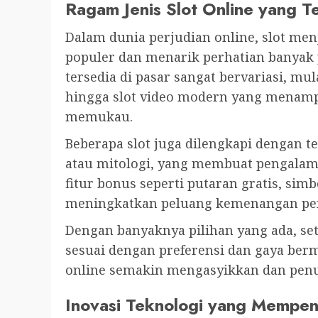
Ragam Jenis Slot Online yang Te
Dalam dunia perjudian online, slot men
populer dan menarik perhatian banyak 
tersedia di pasar sangat bervariasi, mul
hingga slot video modern yang menampi
memukau.
Beberapa slot juga dilengkapi dengan t
atau mitologi, yang membuat pengalaman
fitur bonus seperti putaran gratis, sim
meningkatkan peluang kemenangan pe
Dengan banyaknya pilihan yang ada, s
sesuai dengan preferensi dan gaya be
online semakin mengasyikkan dan penu
Inovasi Teknologi yang Mempeng