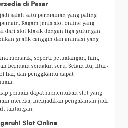
rsedia di Pasar
jadi salah satu permainan yang paling
pemain. Ragam jenis slot online yang
ai dari slot klasik dengan tiga gulungan
lkan grafik canggih dan animasi yang
ema menarik, seperti petualangan, film,
 bermain semakin seru. Selain itu, fitur-
bol liar, dan penggKamu dapat
main.
etiap pemain dapat menemukan slot yang
rmain mereka, menjadikan pengalaman judi
h tantangan.
aruhi Slot Online