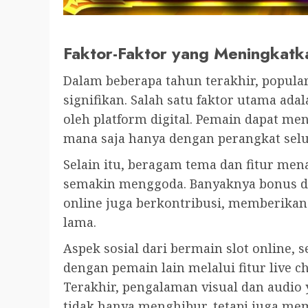
Faktor-Faktor yang Meningkatka
Dalam beberapa tahun terakhir, popula
signifikan. Salah satu faktor utama a
oleh platform digital. Pemain dapat me
mana saja hanya dengan perangkat selu
Selain itu, beragam tema dan fitur me
semakin menggoda. Banyaknya bonus da
online juga berkontribusi, memberikan
lama.
Aspek sosial dari bermain slot online,
dengan pemain lain melalui fitur live c
Terakhir, pengalaman visual dan aud
tidak hanya menghibur, tetapi juga m