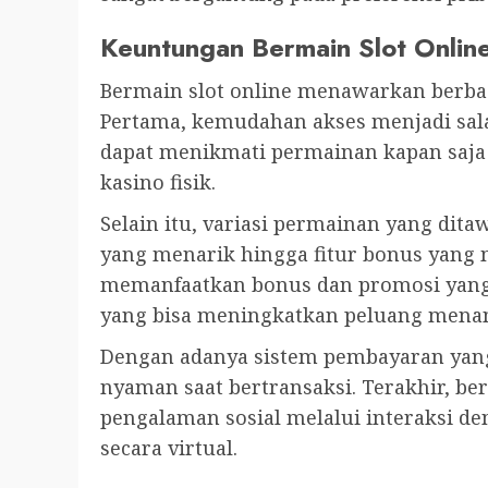
Keuntungan Bermain Slot Onlin
Bermain slot online menawarkan berba
Pertama, kemudahan akses menjadi sala
dapat menikmati permainan kapan saja 
kasino fisik.
Selain itu, variasi permainan yang dit
yang menarik hingga fitur bonus yang 
memanfaatkan bonus dan promosi yang se
yang bisa meningkatkan peluang mena
Dengan adanya sistem pembayaran yang
nyaman saat bertransaksi. Terakhir, b
pengalaman sosial melalui interaksi d
secara virtual.