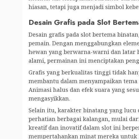
hiasan, tetapi juga menjadi simbol ke
Desain Grafis pada Slot Bertem
Desain grafis pada slot bertema binatan
pemain. Dengan menggabungkan elemen v
hewan yang berwarna-warni dan latar
alami, permainan ini menciptakan peng
Grafis yang berkualitas tinggi tidak ha
membantu dalam menyampaikan tema da
Animasi halus dan efek suara yang ses
mengasyikkan.
Selain itu, karakter binatang yang lu
perhatian berbagai kalangan, mulai da
kreatif dan inovatif dalam slot ini be
mempertahankan minat mereka untuk b