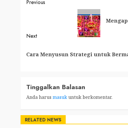
Post
Previous
navigation
Previous
Mengapa
post:
Next
Next
Cara Menyusun Strategi untuk Berma
post:
Tinggalkan Balasan
Anda harus
masuk
untuk berkomentar.
RELATED NEWS