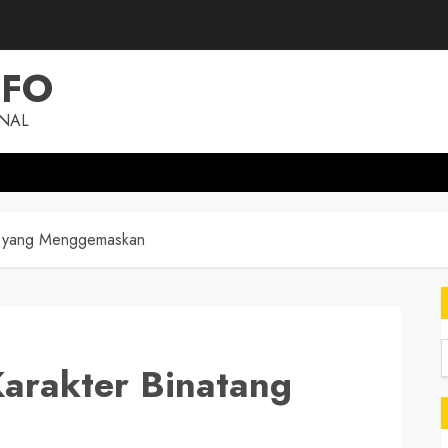
NFO
ONAL
ng yang Menggemaskan
Karakter Binatang
n