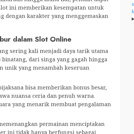
s
 slot ini memberikan kesempatan untuk
l
ang dengan karakter yang menggemaskan
bur dalam Slot Online
ang sering kali menjadi daya tarik utama
binatang, dari singa yang gagah hingga
ian unik yang menambah keseruan
bijaksana bisa memberikan bonus besar,
wa nuansa ceria dan penuh warna.
 suara yang menarik membuat pengalaman
aat memenangkan permainan menciptakan
r ini tidak hanya berfungsi sebagai