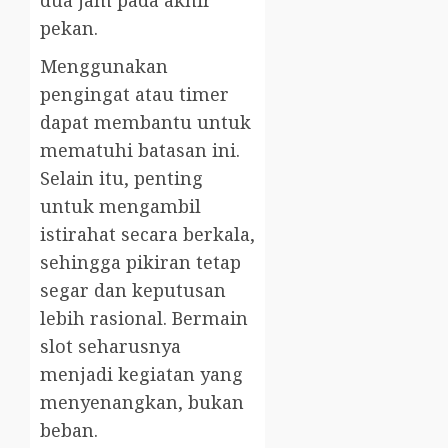
dua jam pada akhir
pekan.
Menggunakan
pengingat atau timer
dapat membantu untuk
mematuhi batasan ini.
Selain itu, penting
untuk mengambil
istirahat secara berkala,
sehingga pikiran tetap
segar dan keputusan
lebih rasional. Bermain
slot seharusnya
menjadi kegiatan yang
menyenangkan, bukan
beban.