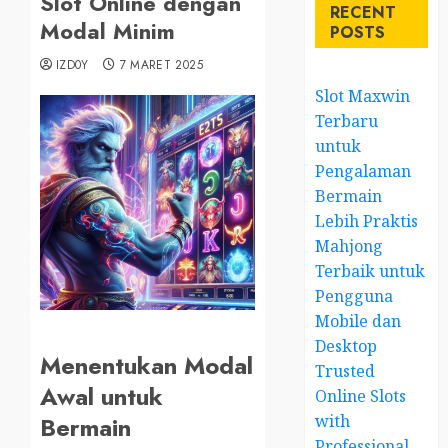
Slot Online dengan
RECENT
Modal Minim
POSTS
IZD0Y
7 MARET 2025
Slot Maxwin
Terbaru
untuk
Pengalaman
Bermain
Lebih Praktis
Mahjong
Terbaik untuk
Pengguna
Mobile dan
Desktop
Menentukan Modal
Trusted
Awal untuk
Online Slots
with
Bermain
Professional