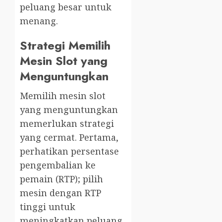
peluang besar untuk
menang.
Strategi Memilih
Mesin Slot yang
Menguntungkan
Memilih mesin slot
yang menguntungkan
memerlukan strategi
yang cermat. Pertama,
perhatikan persentase
pengembalian ke
pemain (RTP); pilih
mesin dengan RTP
tinggi untuk
meningkatkan peluang