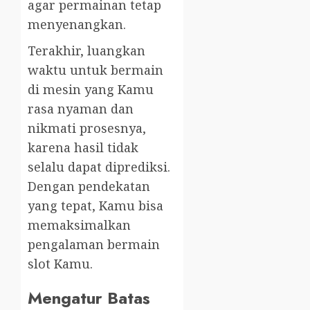
agar permainan tetap
menyenangkan.
Terakhir, luangkan
waktu untuk bermain
di mesin yang Kamu
rasa nyaman dan
nikmati prosesnya,
karena hasil tidak
selalu dapat diprediksi.
Dengan pendekatan
yang tepat, Kamu bisa
memaksimalkan
pengalaman bermain
slot Kamu.
Mengatur Batas