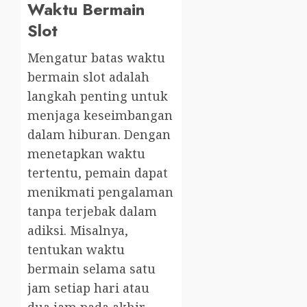
Waktu Bermain
Slot
Mengatur batas waktu
bermain slot adalah
langkah penting untuk
menjaga keseimbangan
dalam hiburan. Dengan
menetapkan waktu
tertentu, pemain dapat
menikmati pengalaman
tanpa terjebak dalam
adiksi. Misalnya,
tentukan waktu
bermain selama satu
jam setiap hari atau