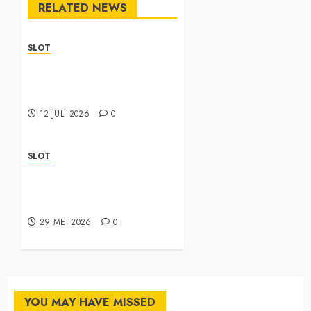
RELATED NEWS
SLOT
Slot Maxwin Terbaru untuk
Pengalaman Bermain Lebih
Praktis
12 JULI 2026
0
SLOT
Mahjong Terbaik untuk
Pengguna Mobile dan
Desktop
29 MEI 2026
0
YOU MAY HAVE MISSED