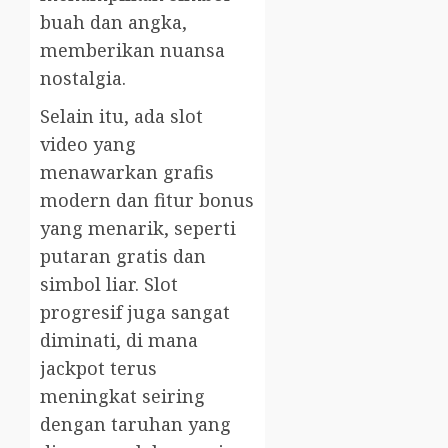
buah dan angka,
memberikan nuansa
nostalgia.
Selain itu, ada slot
video yang
menawarkan grafis
modern dan fitur bonus
yang menarik, seperti
putaran gratis dan
simbol liar. Slot
progresif juga sangat
diminati, di mana
jackpot terus
meningkat seiring
dengan taruhan yang