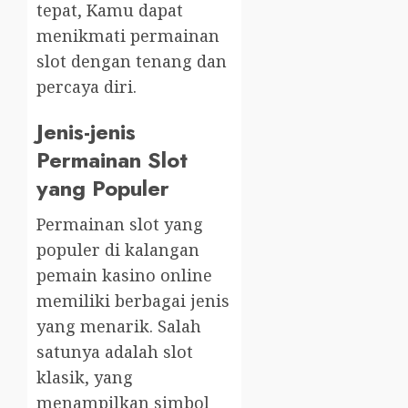
tepat, Kamu dapat
menikmati permainan
slot dengan tenang dan
percaya diri.
Jenis-jenis
Permainan Slot
yang Populer
Permainan slot yang
populer di kalangan
pemain kasino online
memiliki berbagai jenis
yang menarik. Salah
satunya adalah slot
klasik, yang
menampilkan simbol